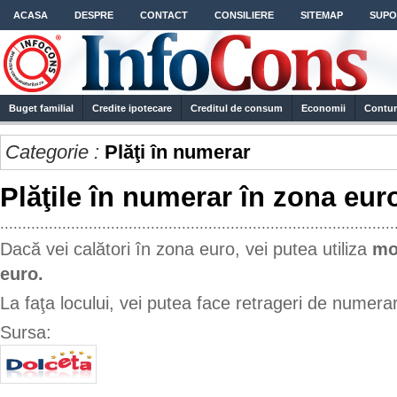
ACASA
DESPRE
CONTACT
CONSILIERE
SITEMAP
SUPO
Buget familial
Credite ipotecare
Creditul de consum
Economii
Contur
Categorie :
Plăţi în numerar
Plăţile în numerar în zona eur
.........................................................................................
Dacă vei calători în zona euro, vei putea utiliza
mo
euro.
La faţa locului, vei putea face retrageri de numer
Sursa: