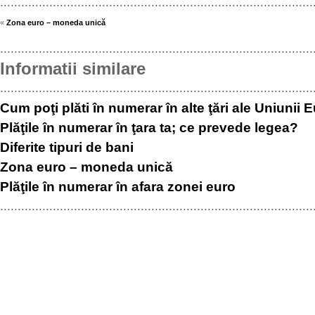
.........................................................................................
«
Zona euro – moneda unică
.........................................................................................
Informatii similare
.........................................................................................
Cum poţi plăti în numerar în alte ţări ale Uniunii
Plăţile în numerar în ţara ta; ce prevede legea?
Diferite tipuri de bani
Zona euro – moneda unică
Plăţile în numerar în afara zonei euro
.........................................................................................