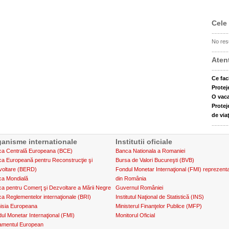
Cele 
...........
No resu
...........
Atent
...........
Ce fac
Protej
O vaca
Protej
de via
...........
anisme internationale
Institutii oficiale
a Centrală Europeana (BCE)
Banca Nationala a Romaniei
a Europeană pentru Reconstrucţie şi
Bursa de Valori Bucureşti (BVB)
voltare (BERD)
Fondul Monetar Internaţional (FMI) reprezent
a Mondială
din România
a pentru Comerţ şi Dezvoltare a Mării Negre
Guvernul României
a Reglementelor internaţionale (BRI)
Institutul Naţional de Statistică (INS)
isia Europeana
Ministerul Finanţelor Publice (MFP)
ul Monetar Internaţional (FMI)
Monitorul Oficial
amentul European