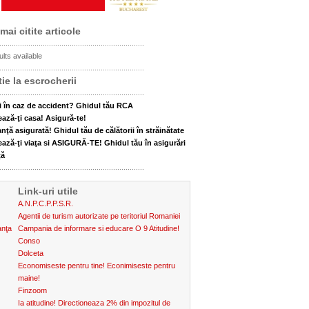
mai citite articole
......................................................................
lts available
......................................................................
ie la escrocherii
......................................................................
i în caz de accident? Ghidul tău RCA
ează-ţi casa! Asigură-te!
nţă asigurată! Ghidul tău de călătorii în străinătate
ează-ţi viaţa si ASIGURĂ-TE! Ghidul tău în asigurări
ţă
......................................................................
Link-uri utile
A.N.P.C.P.P.S.R.
Agentii de turism autorizate pe teritoriul Romaniei
anţa
Campania de informare si educare O 9 Atitudine!
Conso
Dolceta
Economiseste pentru tine! Econimiseste pentru
maine!
Finzoom
Ia atitudine! Directioneaza 2% din impozitul de