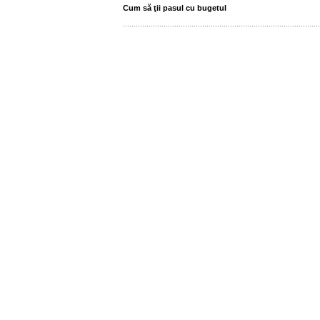
Cum să ţii pasul cu bugetul
............................................................................................