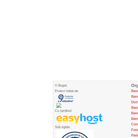
Org
© Buget.
Proiect initiat de
Banc
Banc
Dez
Banc
Cu sprijinul:
Banc
Banc
Com
Sub egida:
Fond
Parl