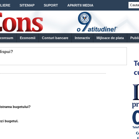
LIERE
SITEMAP
SUPORT
APARITII MEDIA
e consum
Economii
Conturi bancare
Interactiv
Mijloace de plata
Publi
dispui?
..................................................................................................................
istrarea bugetului?
ezi bugetul.