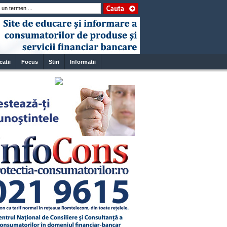
catii
Focus
Stiri
Informatii