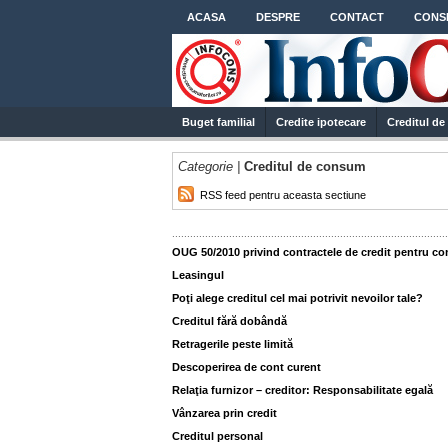
ACASA
DESPRE
CONTACT
CONSI
Buget familial
Credite ipotecare
Creditul d
Categorie |
Creditul de consum
RSS feed pentru aceasta sectiune
............................................................................................
OUG 50/2010 privind contractele de credit pentru c
Leasingul
Poţi alege creditul cel mai potrivit nevoilor tale?
Creditul fără dobândă
Retragerile peste limită
Descoperirea de cont curent
Relaţia furnizor – creditor: Responsabilitate egală
Vânzarea prin credit
Creditul personal