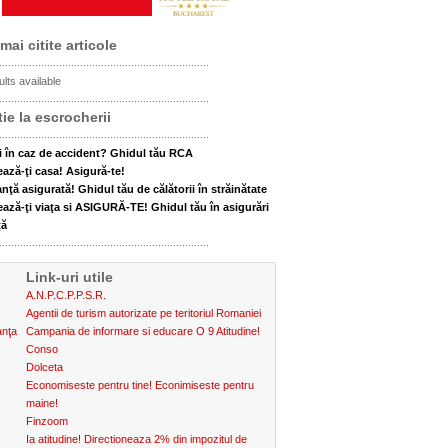
mai citite articole
......................................................................
lts available
......................................................................
ie la escrocherii
......................................................................
i în caz de accident? Ghidul tău RCA
ează-ţi casa! Asigură-te!
nţă asigurată! Ghidul tău de călătorii în străinătate
ează-ţi viaţa si ASIGURĂ-TE! Ghidul tău în asigurări
ţă
......................................................................
Link-uri utile
A.N.P.C.P.P.S.R.
Agentii de turism autorizate pe teritoriul Romaniei
anţa
Campania de informare si educare O 9 Atitudine!
Conso
Dolceta
Economiseste pentru tine! Econimiseste pentru
maine!
Finzoom
Ia atitudine! Directioneaza 2% din impozitul de