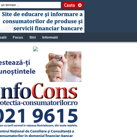
catii
Focus
Stiri
Informatii