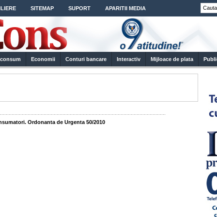
LIERE
SITEMAP
SUPORT
APARITII MEDIA
e consum
Economii
Conturi bancare
Interactiv
Mijloace de plata
Publi
..................................................................................................................
onsumatori. Ordonanta de Urgenta 50/2010