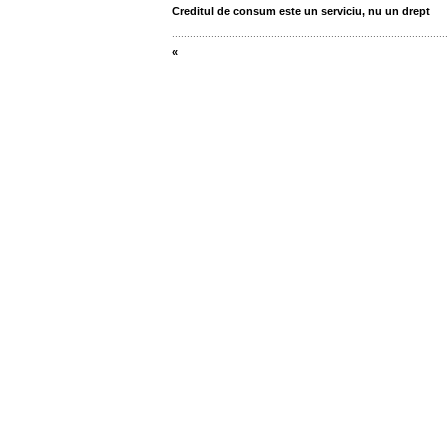
Creditul de consum este un serviciu, nu un drept
............................................................................................
«