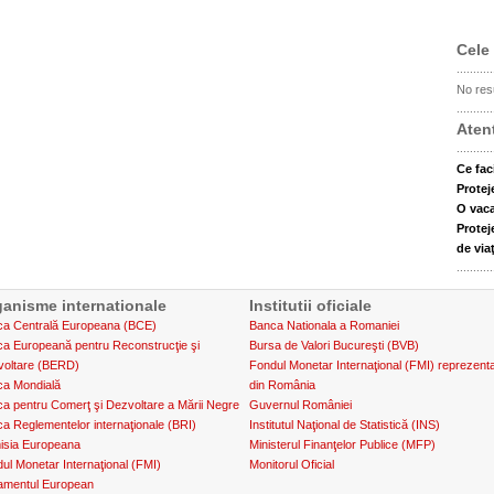
Cele 
...........
No resu
...........
Atent
...........
Ce fac
Protej
O vaca
Protej
de via
...........
anisme internationale
Institutii oficiale
a Centrală Europeana (BCE)
Banca Nationala a Romaniei
a Europeană pentru Reconstrucţie şi
Bursa de Valori Bucureşti (BVB)
voltare (BERD)
Fondul Monetar Internaţional (FMI) reprezent
a Mondială
din România
a pentru Comerţ şi Dezvoltare a Mării Negre
Guvernul României
a Reglementelor internaţionale (BRI)
Institutul Naţional de Statistică (INS)
isia Europeana
Ministerul Finanţelor Publice (MFP)
ul Monetar Internaţional (FMI)
Monitorul Oficial
amentul European