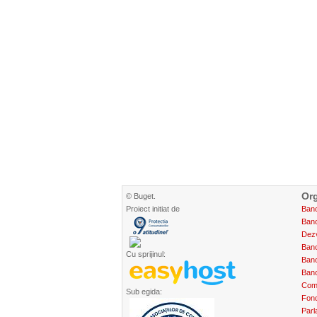
Org
© Buget.
Proiect initiat de
Banc
Banc
Dez
Banc
Cu sprijinul:
Banc
Banc
Com
Sub egida:
Fond
Parl