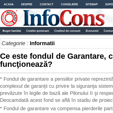
ACASA
DESPRE
CONTACT
CONSILIERE
SITEMAP
SUPO
Buget familial
Credite ipotecare
Creditul de consum
Economii
Contur
Categorie :
Informatii
Ce este fondul de Garantare, 
funcţionează?
.........................................................................................
* Fondul de garantare a pensiilor private reprezint
complexul de garanţii cu privire la siguranţa sistem
prevăzute în legile de bază ale Pilonului II şi respect
Deocamdată acest fond se află în stadiu de proiec
* Fondul de garantare va compensa pierderile parti