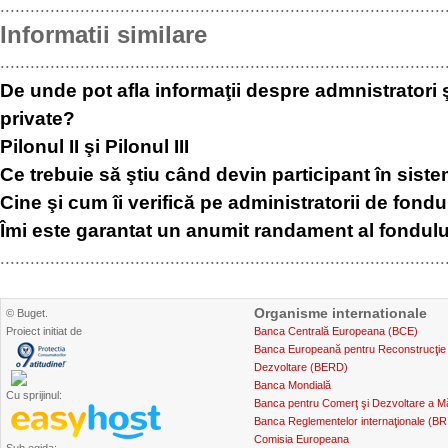
.........................................................................................
Informatii similare
.........................................................................................
De unde pot afla informaţii despre admnistratori ş
private?
Pilonul II şi Pilonul III
Ce trebuie să ştiu când devin participant în siste
Cine şi cum îi verifică pe administratorii de fondu
Îmi este garantat un anumit randament al fondulu
.........................................................................................
Organisme internationale
© Buget.
Proiect initiat de
Banca Centrală Europeana (BCE)
Banca Europeană pentru Reconstrucţie 
Dezvoltare (BERD)
Banca Mondială
Cu sprijinul:
Banca pentru Comerţ şi Dezvoltare a Mă
Banca Reglementelor internaţionale (BR
Comisia Europeana