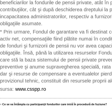
beneficiarilor la fondurile de pensii private, atât 
contribuţiilor, cât şi după deschiderea dreptului la
incapacitatea administratorilor, respectiv a furnizor
obligaţiile asumate.
* Prin urmare, Fondul de garantare va fi destinat c
activ net, compensaţiile fiind plătite numai în condiţ
de fonduri şi furnizorii de pensii nu vor avea capac
obligaţiile. Însă, până la utilizarea resurselor Fondu
care stă la baza sistemului de pensii private preve
preventive şi anume supravegherea specială, rata 
dar şi resurse de compensare a eventualelor pierd
provizionul tehnic, constituit din resursele proprii al
sursa:
www.csspp.ro
.........................................................................................
«
Ce se va întâmpla cu participanţii fondurilor care intră în procedură de fuziune?