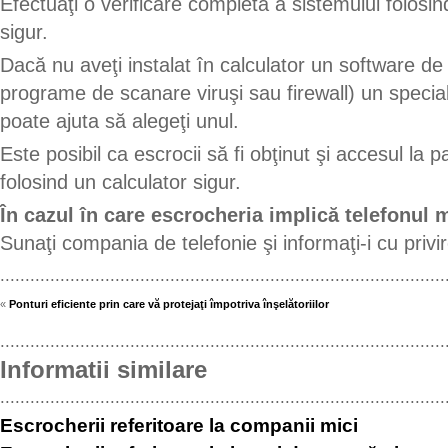
Efectuaţi o verificare completă a sistemului folosi
sigur.
Dacă nu aveţi instalat în calculator un software de
programe de scanare viruşi sau firewall) un special
poate ajuta să alegeţi unul.
Este posibil ca escrocii să fi obţinut şi accesul la p
folosind un calculator sigur.
În cazul în care escrocheria implică telefonul 
Sunaţi compania de telefonie şi informaţi-i cu privi
.........................................................................................
«
Ponturi eficiente prin care vă protejaţi împotriva înşelătoriilor
.........................................................................................
Informatii similare
.........................................................................................
Escrocherii referitoare la companii mici