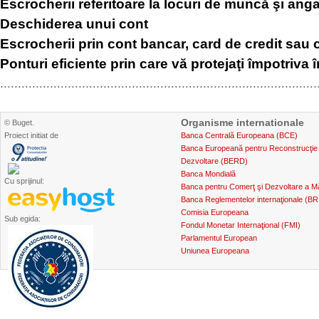
Escrocherii referitoare la locuri de muncă şi ang
Deschiderea unui cont
Escrocherii prin cont bancar, card de credit sau 
Ponturi eficiente prin care vă protejaţi împotriva î
.........................................................................................
Organisme internationale
© Buget.
Proiect initiat de
Banca Centrală Europeana (BCE)
Banca Europeană pentru Reconstrucţie 
Dezvoltare (BERD)
Banca Mondială
Cu sprijinul:
Banca pentru Comerţ şi Dezvoltare a Mă
Banca Reglementelor internaţionale (BR
Comisia Europeana
Sub egida:
Fondul Monetar Internaţional (FMI)
Parlamentul European
Uniunea Europeana