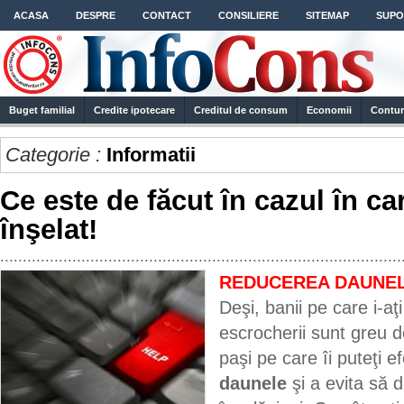
ACASA
DESPRE
CONTACT
CONSILIERE
SITEMAP
SUPO
Buget familial
Credite ipotecare
Creditul de consum
Economii
Contur
Categorie :
Informatii
Ce este de făcut în cazul în car
înşelat!
.........................................................................................
REDUCEREA DAUNE
Deşi, banii pe care i-aţ
escrocherii sunt greu d
paşi pe care îi puteţi 
daunele
şi a evita să d