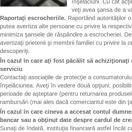
înşelăciuni. Cu cât acţ
veţi avea şansa de a vă
Raportaţi escrocheriile.
Raportând autorităţilor 
putea avertiza alte persoane cu privire la respecti
minimiza şansele de răspândire a escrocheriei. D
avertizaţi prietenii şi membrii familiei cu privire la 
descoperiţi.
În cazul în care aţi fost păcălit să achiziţionaţ
serviciu
Contactaţi asociaţiile de protecţie a consumatorului 
înşelăciunea. Aveţi în vedere două opţiuni: posibili
perioade de aşteptare (pentru returnarea produsel
rambursări (mai ales dacă comerciantul este din ţ
În cazul în care cineva a accesat contul dumne
bancar sau a obţinut date despre cardul de cre
Sunaţi de îndată, instituţia financiară astfel încât