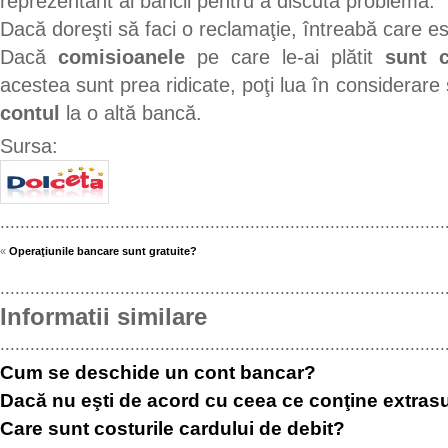
reprezentant al băncii pentru a discuta problema.
Dacă doreşti să faci o reclamaţie, întreabă care e
Dacă
comisioanele
pe care le-ai plătit
sunt c
acestea sunt prea ridicate, poţi lua în considerare 
contul
la o altă bancă.
Sursa:
.........................................................................................
«
Operaţiunile bancare sunt gratuite?
.........................................................................................
Informatii similare
.........................................................................................
Cum se deschide un cont bancar?
Dacă nu eşti de acord cu ceea ce conţine extrasu
Care sunt costurile cardului de debit?