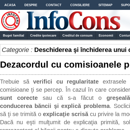
ACASA
DESPRE
CONTACT
CONSILIERE
SITEMAP
SUPO
Buget familial
Credite ipotecare
Creditul de consum
Economii
Contur
Categorie :
Deschiderea şi închiderea unui 
Dezacordul cu comisioanele p
.........................................................................................
Trebuie să
verifici cu regularitate
extrasele 
comisioane ţi se percep. În cazul în care consid
sunt corecte
sau că s-a făcut o
greşea
conducerea băncii şi explică problema
. Soclic
să ţi se trimită o
explicaţie scrisă
cu privire la mo
Dacă nu eşti mulţumit de explicaţia primită, so