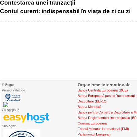
Contestarea unei tranzacţii
Contul curent: indispensabil în viaţa de zi cu zi
.........................................................................................
Organisme internationale
© Buget.
Proiect initiat de
Banca Centrală Europeana (BCE)
Banca Europeană pentru Reconstrucţie 
Dezvoltare (BERD)
Banca Mondială
Cu sprijinul:
Banca pentru Comerţ şi Dezvoltare a Mă
Banca Reglementelor internaţionale (BR
Comisia Europeana
Sub egida:
Fondul Monetar Internaţional (FMI)
Parlamentul European